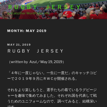
Skip
ＲＵＧＢＹ ＪＥＲＳＥＹ
to
Just another WordPress site
content
MONTH:
MAY 2019
POSTED
MAY 21, 2019
ON
ＲＵＧＢＹ ＪＥＲＳＥＹ
（written by Azul／May 19, 2019）
「４年に一度じゃない。一生に一度だ」のキャッチコピ
ーで２０１９年９月にＲＷＣが開催される。
それをより楽しもうと、選手たちの着ているラグビージ
ャーを趣味で集めてみました。それぞれ国を代表して戦
うためのユニフォームなので、調べてみると、結構深い
です。