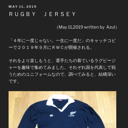
POSTED
MAY 11, 2019
ON
ＲＵＧＢＹ ＪＥＲＳＥＹ
（May 11,2019 written by Azul）
「４年に一度じゃない。一生に一度だ」のキャッチコピ
ーで２０１９年９月にＲＷＣが開催される。
それをより楽しもうと、選手たちの着ているラグビージ
ャーを趣味で集めてみました。それぞれ国を代表して戦
うためのユニフォームなので、調べてみると、結構深い
です。