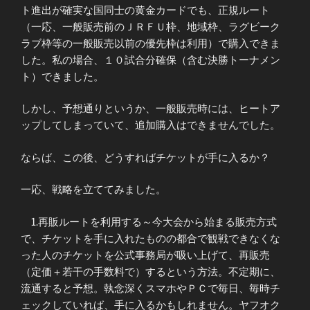
ト進出が確実な国同士の黄金カードでも、正規ルート
（一応、一般販売前のＪＲＦＵ枠、地域枠、ラグビーク
ラブ枠等の一般販売以前の優先枠は利用）で購入できま
した。私の場合、１０試合分確保（含む決勝トーナメン
ト）できました。
しかし、予想通りというか、一般販売時には、ヒートア
ップしてしまっていて、追加購入はできませんでした。
ならば、この後、どうすればチケットが手に入るか？
一応、戦略を立ててみました。
1.再販ルートを利用する～今大会から始まる販売方式
で、チケットを手に入れたものの都合で観戦できなくな
った人のチケットを公式事務局が吸い上げて、再販売
（定価＋若干の手数料で）するという方法。不定期に、
流通すると予想。執念深くスマホやＰＣで毎日、毎時チ
ェックしていれば、手に入るかもしれません。ヤフオク