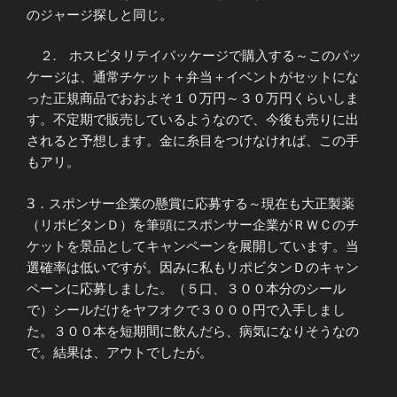
のジャージ探しと同じ。
２. ホスピタリテイパッケージで購入する～このパッ
ケージは、通常チケット＋弁当＋イベントがセットにな
った正規商品でおおよそ１０万円～３０万円くらいしま
す。不定期で販売しているようなので、今後も売りに出
されると予想します。金に糸目をつけなければ、この手
もアリ。
3．スポンサー企業の懸賞に応募する～現在も大正製薬
（リポビタンＤ）を筆頭にスポンサー企業がＲＷＣのチ
ケットを景品としてキャンペーンを展開しています。当
選確率は低いですが。因みに私もリポビタンＤのキャン
ペーンに応募しました。（５口、３００本分のシール
で）シールだけをヤフオクで３０００円で入手しまし
た。３００本を短期間に飲んだら、病気になりそうなの
で。結果は、アウトでしたが。